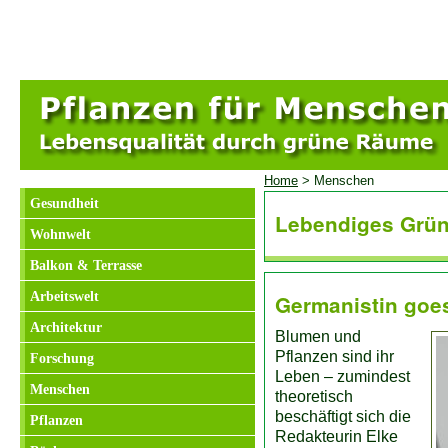
Home
> Menschen
Gesundheit
Lebendiges Grün
Wohnwelt
Balkon & Terrasse
Arbeitswelt
Germanistin goe
Architektur
Blumen und
Pflanzen sind ihr
Forschung
Leben – zumindest
Menschen
theoretisch
beschäftigt sich die
Pflanzen
Redakteurin Elke